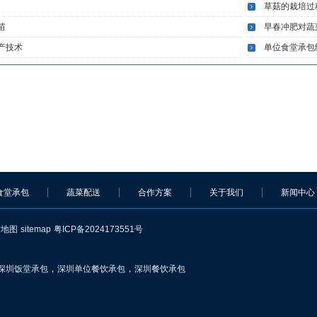
草菇的栽培过
苗
早春冲肥对蔬
产技术
单位食堂承包
食堂承包
蔬菜配送
合作方案
关于我们
新闻中心
站地图
sitemap
粤ICP备2024173551号
，
，
深圳饭堂承包
深圳单位餐饮承包
深圳餐饮承包