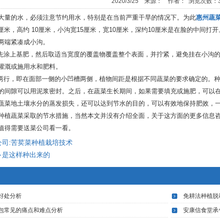
2020/3/25 来源： 作者： 浏览次数：3
大量的水，必须注意节约用水，特别是在当前严重干旱的情况下。为此
惠州蔬
5厘米，高约 10厘米，小沟宽15厘米，宽10厘米，深约10厘米是在脸的中间
两端紧凑成小沟。
，先涂上基肥，然后取适当宽度的覆盖物覆盖整个表面，并拧紧，避免挂在小沟的
灌溉或施用水和肥料。
行两行，即在面部一侧的小凹槽两侧，植物间距是根据不同蔬菜的要求确定的。
的间隙可以用泥浆密封。之后，在蔬菜生长期间，如果需要填充或施肥，可以在小
蔬菜地土壤水分的蒸发损失，还可以达到节水的目的，可以有效地保持肥效，
种植蔬菜采取的节水措施，当然本文并没有介绍全面，关于这方面的更多信息
值得需要送菜公司看一看。
公司:苦荬菜种植栽培技术
卜是这样种出来的
好处分析
免耕法种植脱
包常见的痛点和难点分析
安康信食堂承