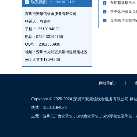
联系我们
/ CONTACT US
食用菇栽培技术
营养钵培育黄瓜
深圳市安康信饮食服务有限公司
瓜类除丝高效增
联系人：谷先生
手机：13510194023
电话：0755-33199736
QQ号 ：2382350936
地址：深圳市光明区凤凰街道塘尾社区
光明大道中135号206
网站导航：
Copyright © 2020-2024 深圳市安康信饮食服务有限公司
网
热线：13510194023
主营：
，
，
，
深圳工厂食堂承包
深圳食堂承包
深圳学校饭堂承包