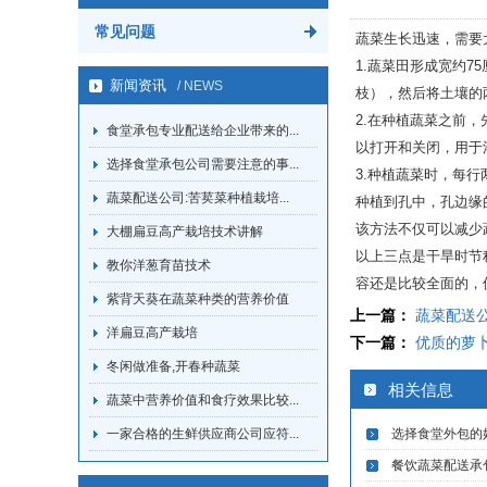
常见问题
蔬菜生长迅速，需要
1.蔬菜田形成宽约7
新闻资讯
/ NEWS
枝），然后将土壤的
2.在种植蔬菜之前
食堂承包专业配送给企业带来的...
以打开和关闭，用于
选择食堂承包公司需要注意的事...
3.种植蔬菜时，每
蔬菜配送公司:苦荬菜种植栽培...
种植到孔中，孔边缘
该方法不仅可以减少
大棚扁豆高产栽培技术讲解
以上三点是干旱时节
教你洋葱育苗技术
容还是比较全面的，
紫背天葵在蔬菜种类的营养价值
上一篇：
蔬菜配送
洋扁豆高产栽培
下一篇：
优质的萝
冬闲做准备,开春种蔬菜
相关信息
蔬菜中营养价值和食疗效果比较...
一家合格的生鲜供应商公司应符...
选择食堂外包的
餐饮蔬菜配送承