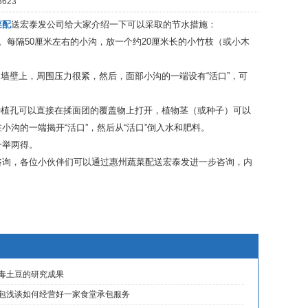
623
菜配
送宏泰发公司给大家介绍一下可以采取的节水措施：
打开。每隔50厘米左右的小沟，放一个约20厘米长的小竹枝（或小木
墙壁上，周围压力很紧，然后，面部小沟的一端设有“活口”，可
种植孔可以直接在揉面团的覆盖物上打开，植物茎（或种子）可以
沟的一端揭开“活口”，然后从“活口”倒入水和肥料。
一举两得。
咨询，各位小伙伴们可以通过惠州蔬菜配送宏泰发进一步咨询，内
毒土豆的研究成果
包浅谈如何经营好一家食堂承包服务