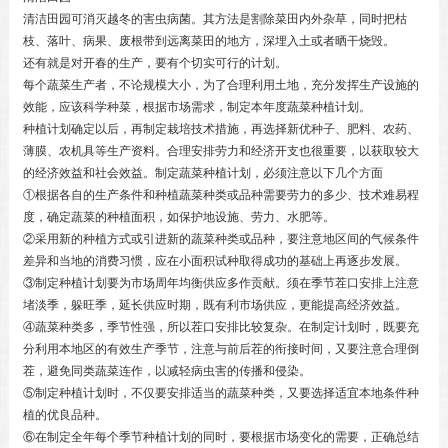
清洁田园可消灭越冬的害虫病菌。其方法是割除菜田内外杂草，同时把枯
枝、落叶、病果、废根带到远离菜田的地方，深埋入土或者晒干烧毁。
还有就是对开春的生产，要有个切实可行的计划。
每个蔬菜生产者，不论规模大小，为了合理利用土地，充分发挥生产设施的
效能，应该科学种菜，根据市场需求，制定本年度蔬菜种植计划。
种植计划确定以后，再制定栽培技术措施，再选择新优种子、肥料、农药、
薄膜、农机具等生产资料。合理安排劳力和经济开支也很重要，以获取较大
的经济效益和社会效益。制定蔬菜种植计划，必须注意以下几个方面
①根据各自的生产条件和种植蔬菜种类或品种需要劳力的多少、技术难易程
度，确定蔬菜的种植面积，如保护地设施、劳力、水肥等。
②采用新的种植方式或引进新的蔬菜种类或品种，要注意地区间的气候条件
差异和当地的消费习惯，应在小面积试种取得成功的基础上再逐步发展。
③制定种植计划要为市场周年均衡供应多作贡献。须在季节茬口安排上注意
堵淡季，躲旺季，延长供应时期，既有利市场供应，更能提高经济效益。
④蔬菜种类多，季节性强，所以茬口安排比较复杂。在制定计划时，既要充
分利用本地区的有效生产季节，注意与前后茬的衔接时间，又要注意合理倒
茬，避免同类蔬菜连作，以减轻病虫害的传播和侵染。
⑤制定种植计划时，不仅要安排适当的蔬菜种类，又要选择适宜本地条件种
植的优良品种。
⑥在制定全年每个季节种植计划的同时，要根据市场变化的需要，正确总结