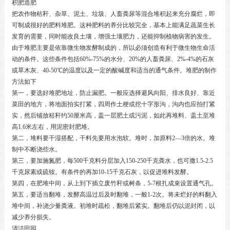
积肥造肥
把农作物秸秆、杂草、泥土、垃圾、人畜粪尿等混合堆积起来充分腐烂，即
可制成很好的肥料堆肥。这种肥料的养分比较完全，基本上能满足蔬菜生长
发育的需要，同时能改良土壤，增强土壤肥力，还能抑制植物病害的发生。
由于堆肥主要是依靠微生物发酵制成的，所以必须创造有利于微生物生命活
动的条件。这些条件包括60%-75%的水分、20%的人畜粪尿、2%-4%的石灰
或草木灰、40-50℃的温度以及一定的酸碱度和适当的通气条件。堆肥的制作
方法如下
第一，要选好堆肥地址，防止漏肥。一般应选择避风向阳、排水良好、靠近
菜田的地方，将地面拍实打紧，四周作土梗或挖十字形沟，沟内也应拍打紧
实，然后铺放秸秆约50厘米高，盖一层肥土或污泥，如此再堆料、盖土至堆
高1.6米左右，用泥密封肥堆。
第二，堆料要干湿搭配，干料先要用水泡软。堆时，加原料2—3倍的水。堆
制中不断浇些水。
第三，要加施氮肥，每500千克料分层加入150-250千克粪水，也可撒1.5-2.5
千克尿素或硫铵。有条件的再加10-15千克石灰，以促进堆料发酵。
第四，在肥堆中间，从上到下插立废竹秆或树条，5-7根扎成束设置通气孔。
第五，要适当翻堆，发酵高温过后及时翻堆，一般1-2次。将未烂好的料翻入
堆中间，补浇少量粪液。初堆时疏松，翻堆后紧实。翻堆后仍以泥封闭，以
减少养分损失。
清洁田园