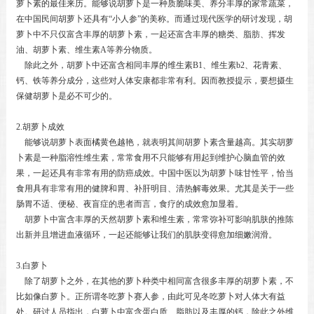
萝卜素的最佳来历。能够说胡萝卜是一种质脆味美、养分丰厚的家常蔬菜，
在中国民间胡萝卜还具有“小人参”的美称。而通过现代医学的研讨发现，胡
萝卜中不只仅富含丰厚的胡萝卜素，一起还富含丰厚的糖类、脂肪、挥发
油、胡萝卜素、维生素A等养分物质。
除此之外，胡萝卜中还富含相同丰厚的维生素B1、维生素b2、花青素、
钙、铁等养分成分，这些对人体安康都非常有利。因而教授提示，要想摄生
保健胡萝卜是必不可少的。
2.胡萝卜成效
能够说胡萝卜表面橘黄色越艳，就表明其间胡萝卜素含量越高。其实胡萝
卜素是一种脂溶性维生素，常常食用不只能够有用起到维护心脑血管的效
果，一起还具有非常有用的防癌成效。中国中医以为胡萝卜味甘性平，恰当
食用具有非常有用的健脾和胃、补肝明目、清热解毒效果。尤其是关于一些
肠胃不适、便秘、夜盲症的患者而言，食疗的成效愈加显着。
胡萝卜中富含丰厚的天然胡萝卜素和维生素，常常弥补可影响肌肤的推陈
出新并且增进血液循环，一起还能够让我们的肌肤变得愈加细嫩润滑。
3.白萝卜
除了胡萝卜之外，在其他的萝卜种类中相同富含很多丰厚的胡萝卜素，不
比如像白萝卜。正所谓冬吃萝卜赛人参，由此可见冬吃萝卜对人体大有益
处。研讨人员指出，白萝卜中富含蛋白质、脂肪以及丰厚的钙，除此之外维