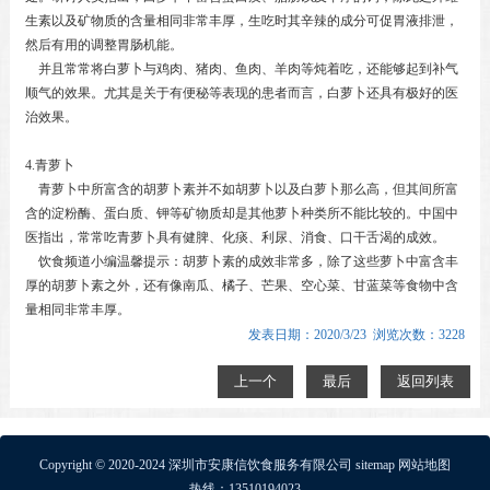
生素以及矿物质的含量相同非常丰厚，生吃时其辛辣的成分可促胃液排泄，
然后有用的调整胃肠机能。
并且常常将白萝卜与鸡肉、猪肉、鱼肉、羊肉等炖着吃，还能够起到补气
顺气的效果。尤其是关于有便秘等表现的患者而言，白萝卜还具有极好的医
治效果。
4.青萝卜
青萝卜中所富含的胡萝卜素并不如胡萝卜以及白萝卜那么高，但其间所富
含的淀粉酶、蛋白质、钾等矿物质却是其他萝卜种类所不能比较的。中国中
医指出，常常吃青萝卜具有健脾、化痰、利尿、消食、口干舌渴的成效。
饮食频道小编温馨提示：胡萝卜素的成效非常多，除了这些萝卜中富含丰
厚的胡萝卜素之外，还有像南瓜、橘子、芒果、空心菜、甘蓝菜等食物中含
量相同非常丰厚。
发表日期：2020/3/23 浏览次数：3228
上一个
最后
返回列表
Copyright © 2020-2024 深圳市安康信饮食服务有限公司
sitemap
网站地图
热线：13510194023