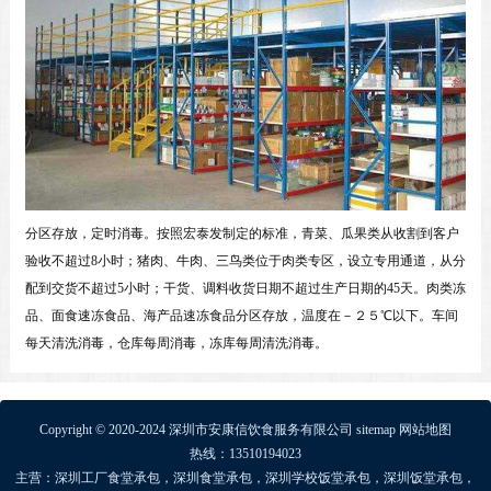
分区存放，定时消毒。按照宏泰发制定的标准，青菜、瓜果类从收割到客户
验收不超过8小时；猪肉、牛肉、三鸟类位于肉类专区，设立专用通道，从分
配到交货不超过5小时；干货、调料收货日期不超过生产日期的45天。肉类冻
品、面食速冻食品、海产品速冻食品分区存放，温度在－２５℃以下。车间
每天清洗消毒，仓库每周消毒，冻库每周清洗消毒。
Copyright © 2020-2024 深圳市安康信饮食服务有限公司
sitemap
网站地图
热线：13510194023
主营：
深圳工厂食堂承包
，
深圳食堂承包
，
深圳学校饭堂承包
，
深圳饭堂承包
，