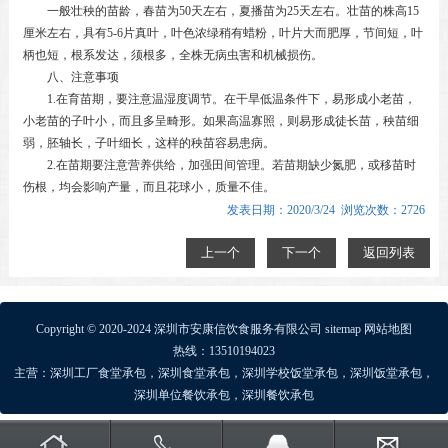
一般壮秧的苗龄，春苗为50天左右，夏播苗为25天左右。壮苗的株高15
厘米左右，具有5-6片真叶，叶色浓绿稍有蜡粉，叶片大而肥厚，节间短，叶
柄也短，根系发达，须根多，全株无病虫害和机械损伤。
八、注意事项
1.在育苗期，要注意温湿度调节。在干旱低温条件下，易形成小老苗，
小老苗的子叶小，而且多呈畸形。如果高温寡照，则易形成徒长苗，秧苗细
弱，胚轴长，子叶细长，这样的秧苗容易患病。
2.在苗期要注意营养供给，加强田间管理。若苗期缺少氮肥，或移苗时
伤根，均会影响产量，而且花球小，质量不佳。
发表日期：2020/3/24 浏览次数：2726
上一个
下一个
返回列表
Copyright © 2020-2024 深圳市安康信饮食服务有限公司
sitemap
网站地图
热线：13510194023
主营：
深圳工厂食堂承包
，
深圳食堂承包
，
深圳学校饭堂承包
，
深圳饭堂承包
，
深圳单位餐饮承包
，
深圳餐饮承包