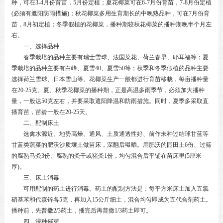
种，可在3-4月份育苗，5月份定植；夏花椰菜可在6-7月份育苗，7-8月份定植
(必须有遮阳防雨措施)；秋花椰菜多用生育期长的中晚熟品种，可在7月份育
苗，8月初定植；冬季假植的花椰菜，播种期较秋花椰菜的播种期晚半个月左
右。
一、选择品种
春季栽培的品种主要有瑞士雪球、法国菜花、荷兰春早、耶耳福等；夏
季栽培的品种主要有白峰、夏雪40、夏雪50等；秋季和冬季假植的品种主要
选择荷兰雪球、日本雪山等。花椰菜生产一般都进行育苗移栽，每亩播种量
在20-25克。夏、秋季花椰菜的播种期，正是高温多雨季节，必须加大播种
量，一般达50克左右，并要采取遮阳降温和防雨措施。同时，夏季多采取直
播育苗，苗龄一般在20-25天。
二、配制床土
选禽水源近、地势高燥、通风、土质通透性好、前作未种过结球甘蓝等
甘蓝类蔬菜的肥沃沙质壤土做苗床，深翻后曝晒。用肥沃的园田土6份、过筛
的腐熟马粪3份、腐熟的粪干或猪粪1份，均匀混合后平铺在苗床里(5厘米
厚)。
三、床土消毒
可用配制的药土进行消毒。药土的配制方法是：每平方米床土加入五氯
硝基苯和代森锌各5克，再加入15公斤细土，混合均匀即成为五代合剂药土。
播种前，先普撒2/3药土，播完后再普撒1/3药土即可。
四、浸种催芽