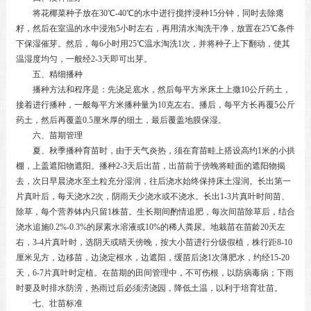
将花椰菜种子放在30℃-40℃的水中进行搅拌浸种15分钟，同时去除瘪
籽，然后在室温的水中浸泡5小时左右，再用清水淘洗干净，放置在25℃条件
下保湿催芽。然后，每6小时用25℃温水淘洗1次，并将种子上下翻动，使其
温湿度均匀，一般经2-3天即可出芽。
五、精细播种
播种方法和程序是：先浇足底水，然后每平方米床土上撒10公斤药土，
接着进行播种，一般每平方米播种量为10克左右。播后，每平方长再覆5公斤
药土，然后再覆盖0.5厘米厚的细土，最后覆盖地膜保湿。
六、苗期管理
夏、秋季播种育苗时，由于天气炎热，须在育苗畦上搭设高约1米的小拱
棚，上盖遮阳物遮阳。播种2-3天后出苗，出苗前于傍晚将畦面的遮阳物揭
去，次日早晨浇水至土粒充分湿润，往后浇水始终保持床土湿润。长出第一
片真叶后，每天浇水2次，阴雨天少浇水或不浇水。长出1-3片真叶时间苗、
除草，每个营养钵内只留1株苗。生长期间酌情追肥，每次间苗除草后，结合
浇水追施0.2%-0.3%的尿素水溶液或10%的稀人粪尿。地栽苗在苗龄20天左
右，3-4片真叶时，选阴天或晴天傍晚，按大小苗进行分级假植，株行距8-10
厘米见方，边移苗，边浇定根水，边遮阳，缓苗后浇1次薄肥水，约经15-20
天，6-7片真叶时定植。在苗期的田间管理中，不可伤根，以防病毒病；下雨
时要及时排水防涝，热雨过后必须涝浇园，降低土温，以利于培育壮苗。
七、壮苗标准