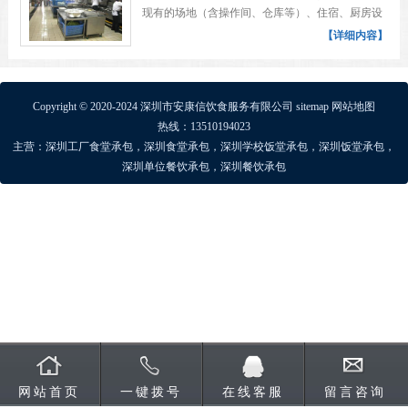
现有的场地（含操作间、仓库等）、住宿、厨房设
备、设施、餐具、厨具、水电、燃料或根据厂方实
【详细内容】
际情况另定。宏泰发：负责提供人工、清洁费、损
耗、维修、工伤保险、福利......
Copyright © 2020-2024 深圳市安康信饮食服务有限公司
sitemap
网站地图
热线：13510194023
主营：
深圳工厂食堂承包
，
深圳食堂承包
，
深圳学校饭堂承包
，
深圳饭堂承包
，
深圳单位餐饮承包
，
深圳餐饮承包
网站首页
一键拨号
在线客服
留言咨询