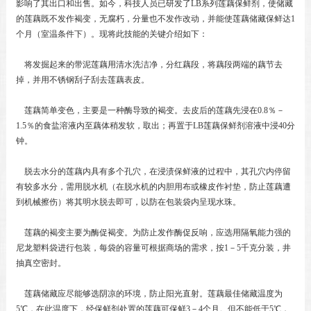
影响了其出口和出售。如今，科技人员已研发了LB系列莲藕保鲜剂，使储藏
的莲藕既不发作褐变，无腐朽，分量也不发作改动，并能使莲藕储藏保鲜达1
个月（室温条件下）。现将此技能的关键介绍如下：
将发掘起来的带泥莲藕用清水洗洁净，分红藕段，将藕段两端的藕节去
掉，并用不锈钢刮子刮去莲藕表皮。
莲藕简单变色，主要是一种酶导致的褐变。去皮后的莲藕先浸在0.8％－
1.5％的食盐溶液内至藕体稍发软，取出；再置于LB莲藕保鲜剂溶液中浸40分
钟。
脱去水分的莲藕内具有多个孔穴，在浸渍保鲜液的过程中，其孔穴内停留
有较多水分，需用脱水机（在脱水机的内胆用布或橡皮作衬垫，防止莲藕遭
到机械擦伤）将其明水脱去即可，以防在包装袋内呈现水珠。
莲藕的褐变主要为酶促褐变。为防止发作酶促反响，应选用隔氧能力强的
尼龙塑料袋进行包装，每袋的容量可根据商场的需求，按1－5千克分装，井
抽真空密封。
莲藕储藏应尽能够选阴凉的环境，防止阳光直射。莲藕最佳储藏温度为
5℃，在此温度下，经保鲜剂处置的莲藕可保鲜3－4个月。但不能低于5℃，