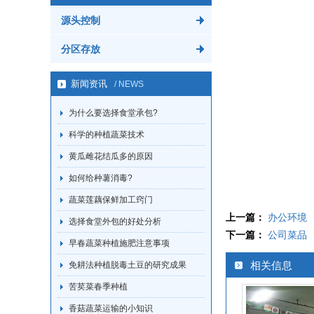
源头控制
分区存放
新闻资讯
/ NEWS
为什么要选择食堂承包?
科学的种植蔬菜技术
黄瓜雌花结瓜多的原因
如何给种薯消毒?
蔬菜莲藕保鲜加工窍门
上一篇：
办公环境
选择食堂外包的好处分析
下一篇：
公司菜品
早春蔬菜种植施肥注意事项
相关信息
免耕法种植脱毒土豆的研究成果
苦荬菜春季种植
香菇蔬菜运输的小知识