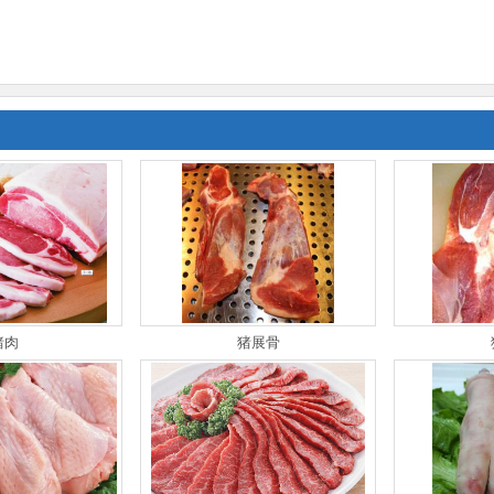
猪肉
猪展骨