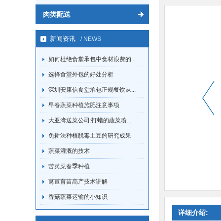
肉类配送
新闻资讯
/ NEWS
如何杜绝食堂承包中食材浪费的...
选择食堂外包的好处分析
深圳安康信食堂承包正规餐饮从...
早春蔬菜种植施肥注意事项
大亚湾送菜公司:打蜡的蔬菜喷...
免耕法种植脱毒土豆的研究成果
蔬菜灌溉的技术
苦荬菜春季种植
莴苣育苗高产技术讲解
香菇蔬菜运输的小知识
详细介绍: