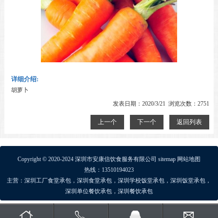
详细介绍:
胡萝卜
发表日期：2020/3/21 浏览次数：2751
上一个
下一个
返回列表
Copyright © 2020-2024 深圳市安康信饮食服务有限公司
sitemap
网站地图
热线：13510194023
主营：
深圳工厂食堂承包
，
深圳食堂承包
，
深圳学校饭堂承包
，
深圳饭堂承包
，
深圳单位餐饮承包
，
深圳餐饮承包