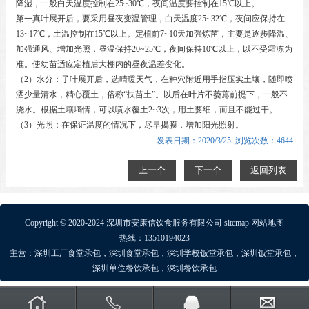
降湿，一般白天温度控制在25~30℃，夜间温度要控制在15℃以上。
第一真叶展开后，要采用昼夜变温管理，白天温度25~32℃，夜间应保持在
13~17℃，土温控制在15℃以上。定植前7~10天加强炼苗，主要是逐步降温、
加强通风、增加光照，昼温保持20~25℃，夜间保持10℃以上，以不受霜冻为
准。使幼苗适应定植后大棚内的昼夜温差变化。
（2）水分：子叶展开后，选晴暖天气，在种穴附近用手指压实土壤，随即喷
洒少量清水，精心覆土，俗称“扶苗土”。以后在叶片不萎蔫前提下，一般不
浇水。根据土壤墒情，可以喷水覆土2~3次，用土要细，而且不能过干。
（3）光照：在保证温度的情况下，尽早揭膜，增加阳光照射。
发表日期：2020/3/25 浏览次数：4644
上一个
下一个
返回列表
Copyright © 2020-2024 深圳市安康信饮食服务有限公司
sitemap
网站地图
热线：13510194023
主营：
深圳工厂食堂承包
，
深圳食堂承包
，
深圳学校饭堂承包
，
深圳饭堂承包
，
深圳单位餐饮承包
，
深圳餐饮承包