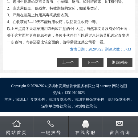
1、选用生物农药防治菜青虫、小菜蛾、蚜虫。如阿维菌素、B.T粉剂等。
2、应选用低毒、低残留、持效期短的农药，如菊脂类药。
3、严禁在蔬菜上施用高毒高残留农药。
4、在收获前7―10天不能施用农药，以防发生农药中毒。
以上三点是冬天蔬菜施用农药应注意的4个大点，当然本文并没有介绍全面，
关于这方面的更多信息咨询，各位小伙伴们可以通过惠州蔬菜配送宏泰发进
一步咨询，内容还是比较全面的，值得需要送菜公司看一看。
发表日期：2020/3/25 浏览次数：3733
上一个
下一个
返回列表
Copyright © 2020-2024 深圳市安康信饮食服务有限公司
sitemap
网站地图
热线：13510194023
主营：
深圳工厂食堂承包
，
深圳食堂承包
，
深圳学校饭堂承包
，
深圳饭堂承包
，
深圳单位餐饮承包
，
深圳餐饮承包
网站首页
一键拨号
在线客服
留言咨询